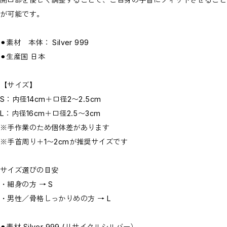
が可能です。
⚫︎素材 本体： Silver 999
⚫︎生産国 日本
【サイズ】
S：内径14cm＋口径2〜2.5cm
L：内径16cm＋口径2.5〜3cm
※手作業のため個体差があります
※手首周り＋1〜2cmが推奨サイズです
サイズ選びの目安
・細身の方 → S
・男性／骨格しっかりめの方 → L
⚫︎素材 Silver 999 (リサイクルシルバー）