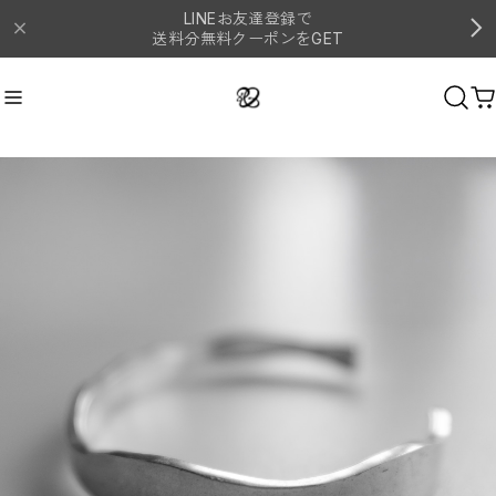
LINEお友達登録で
送料分無料クーポンをGET
ネックレス
Recommend
おすすめキーワード
#シルバー
#ピアス
#イヤーカフ
#リング
#ネックレス
Category
商品カテゴリ
リング
イヤーカフ
バングル
ピアス
ネックレス