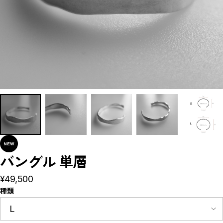
Concordiana Collection
地層Collection
Raindrop Collection
Night Collection
Pepper Collection
VINE collection
CLOSE
バングル 単層
¥49,500
種類