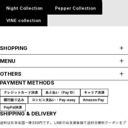
Night Collection
Pepper Collection
VINE collection
SHOPPING
ALL ITEMS
MENU
リング
HOME
イヤーカフ
OTHERS
ABOUT
バングル
PAYMENT METHODS
プライバシーポリシー
ピアス
ACCESS
特定商取引法に基づく表記
Sustainability
ネックレス
クレジットカード決済
あと払い（Pay ID）
キャリア決済
FAQ
Concordiana Collection
銀行振り込み
コンビニ支払い・Pay-easy
Amazon Pay
BLOG
地層Collection
PayPal決済
CONTACT
SHIPPING & DELIVERY
Raindrop Collection
Night Collection
送料は日本全国一律330円です。 LINEのお友達登録で送料分無料クーポンをプ
Pepper Collection