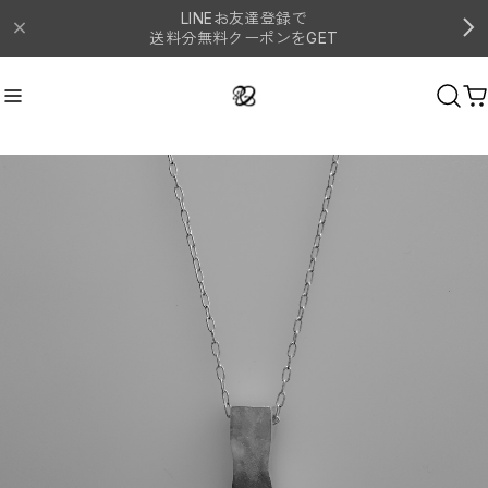
LINEお友達登録で
送料分無料クーポンをGET
ネックレス
Recommend
おすすめキーワード
#シルバー
#ピアス
#イヤーカフ
#リング
#ネックレス
Category
商品カテゴリ
リング
イヤーカフ
バングル
ピアス
ネックレス