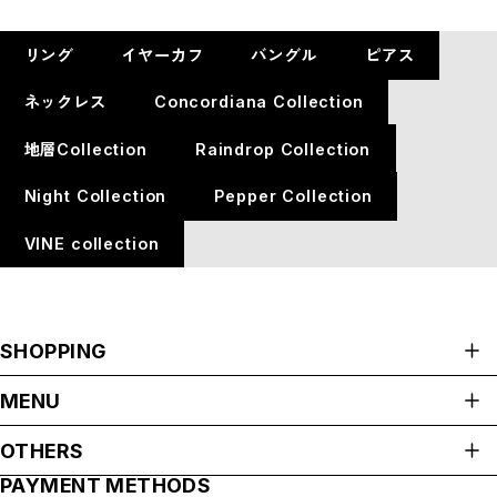
リング
イヤーカフ
バングル
ピアス
ネックレス
Concordiana Collection
地層Collection
Raindrop Collection
Night Collection
Pepper Collection
VINE collection
SHOPPING
ALL ITEMS
MENU
リング
HOME
イヤーカフ
OTHERS
ABOUT
バングル
PAYMENT METHODS
プライバシーポリシー
ピアス
ACCESS