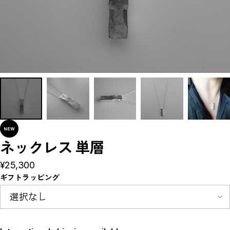
Concordiana Collection
地層Collection
Raindrop Collection
Night Collection
Pepper Collection
VINE collection
CLOSE
ネックレス 単層
¥25,300
ギフトラッピング