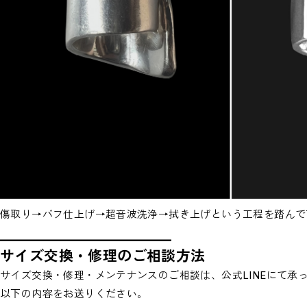
傷取り→バフ仕上げ→超音波洗浄→拭き上げという工程を踏んで
_________________________
サイズ交換・修理のご相談方法
サイズ交換・修理・メンテナンスのご相談は、公式LINEにて承
以下の内容をお送りください。