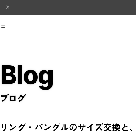
Blog
Recommend
おすすめキーワード
#シルバー
#ピアス
#イヤーカフ
#リング
#ネックレス
ブログ
Category
商品カテゴリ
リング
イヤーカフ
バングル
ピアス
リング・バングルのサイズ交換と
ネックレス
Concordiana Collection