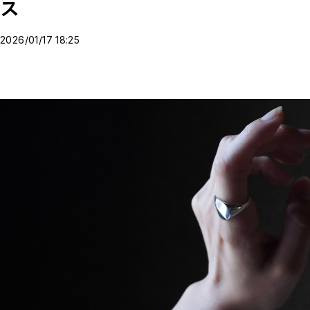
地層Collection
ス
Raindrop Collection
Night Collection
Pepper Collection
2026/01/17 18:25
VINE collection
CLOSE