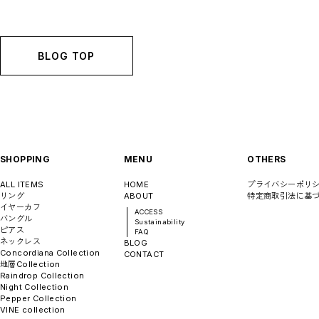
BLOG TOP
SHOPPING
MENU
OTHERS
ALL ITEMS
HOME
プライバシーポリ
リング
ABOUT
特定商取引法に基
イヤーカフ
ACCESS
バングル
Sustainability
ピアス
FAQ
ネックレス
BLOG
Concordiana Collection
CONTACT
地層Collection
Raindrop Collection
Night Collection
Pepper Collection
VINE collection