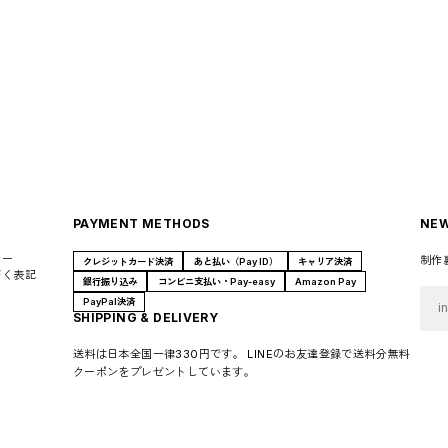
PAYMENT METHODS
NEW
シー
制作
クレジットカード決済
あと払い（Pay ID）
キャリア決済
づく表記
銀行振り込み
コンビニ支払い・Pay-easy
Amazon Pay
PayPal決済
SHIPPING & DELIVERY
送料は日本全国一律330円です。 LINEのお友達登録で送料分無料
クーポンをプレゼントしています。