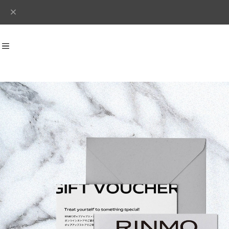
Recommend
おすすめキーワード
#シルバー
#ピアス
#イヤーカフ
#リング
#ネックレス
Category
商品カテゴリ
リング
イヤーカフ
バングル
ピアス
ネックレス
Concordiana Collection