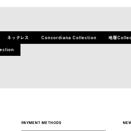
ネックレス
Concordiana Collection
地層Collec
ection
PAYMENT METHODS
NEW