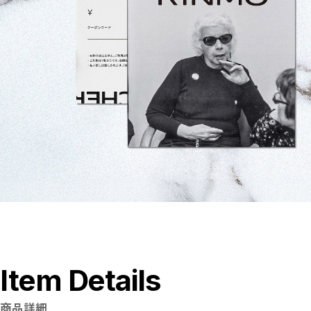
地層Collection
Raindrop Collection
Night Collection
Pepper Collection
VINE collection
CLOSE
Item Details
商品詳細