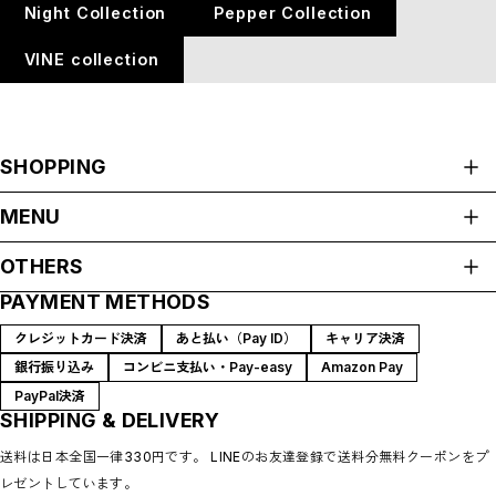
Night Collection
Pepper Collection
VINE collection
SHOPPING
ALL ITEMS
MENU
リング
HOME
イヤーカフ
OTHERS
ABOUT
バングル
PAYMENT METHODS
プライバシーポリシー
ピアス
ACCESS
特定商取引法に基づく表記
Sustainability
ネックレス
クレジットカード決済
あと払い（Pay ID）
キャリア決済
FAQ
Concordiana Collection
銀行振り込み
コンビニ支払い・Pay-easy
Amazon Pay
BLOG
地層Collection
PayPal決済
CONTACT
SHIPPING & DELIVERY
Raindrop Collection
Night Collection
送料は日本全国一律330円です。 LINEのお友達登録で送料分無料クーポンをプ
Pepper Collection
レゼントしています。