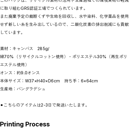
このバッグは、リサイクル素材の活用や生産過程での環境負荷の軽減
に取り組むGRS認証工場でつくられています。
また廃棄予定の裁断くずや生地を回収し、水や染料、化学薬品を使用
せず新しい糸を生み出しているので、二酸化炭素の排出削減にも貢献
しています。
素材：キャンバス 285g/
綿70%（リサイクルコットン使用）・ポリエステル30%（再生ポリ
エステル使用）
オンス：約9.0オンス
本体サイズ：W37×H40×D6cm 持ち手：6×64cm
生産地：バングラデシュ
⚫︎こちらのアイテムは2-3日で発送いたします。
Printing Process