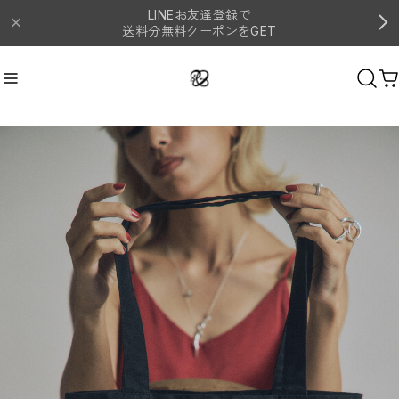
LINEお友達登録で
送料分無料クーポンをGET
ネックレス
Recommend
おすすめキーワード
#シルバー
#ピアス
#イヤーカフ
#リング
#ネックレス
Category
商品カテゴリ
リング
イヤーカフ
バングル
ピアス
ネックレス